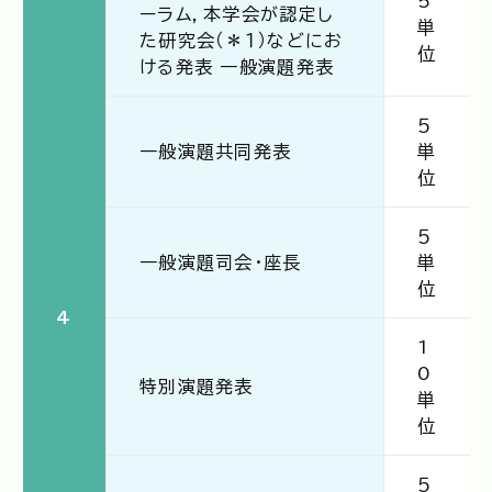
5
ーラム，本学会が認定し
単
た研究会（＊１）などにお
位
ける発表 一般演題発表
５
一般演題共同発表
単
位
５
一般演題司会・座長
単
位
4
1
0
特別演題発表
単
位
５