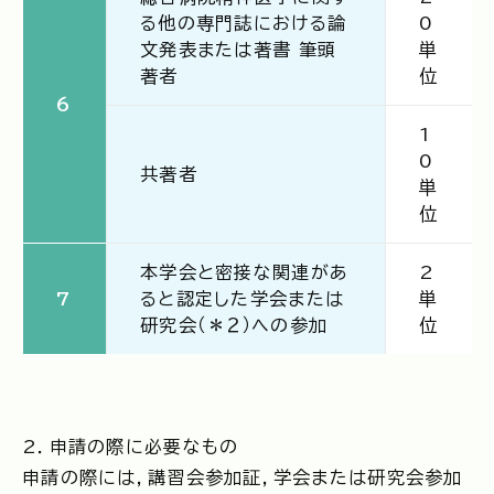
る他の専門誌における論
0
文発表または著書 筆頭
単
著者
位
6
1
0
共著者
単
位
本学会と密接な関連があ
2
7
ると認定した学会または
単
研究会（＊２）への参加
位
2．申請の際に必要なもの
申請の際には，講習会参加証，学会または研究会参加