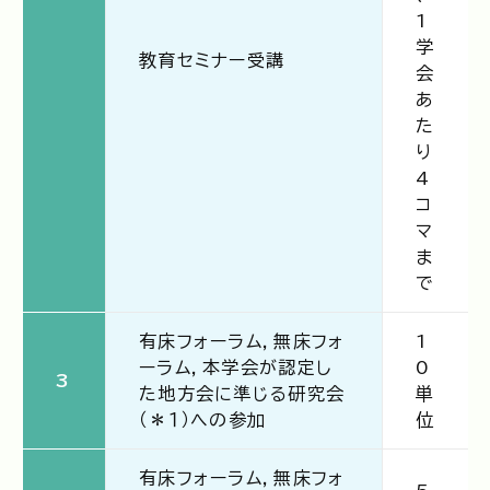
1
学
教育セミナー受講
会
あ
た
り
4
コ
マ
ま
で
有床フォーラム，無床フォ
1
ーラム，本学会が認定し
0
3
た地方会に準じる研究会
単
（＊１）への参加
位
有床フォーラム，無床フォ