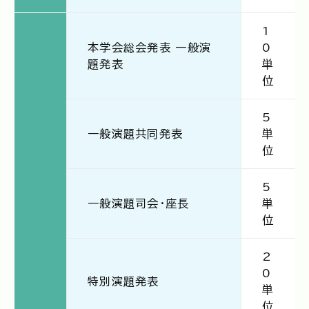
1
本学会総会発表 一般演
0
題発表
単
位
5
一般演題共同発表
単
位
5
一般演題司会・座長
単
位
2
0
特別演題発表
単
位