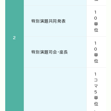
1
0
特別演題共同発表
単
位
2
1
0
特別演題司会・座長
単
位
1
コ
マ
5
単
位
、