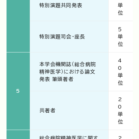
特別演題共同発表
単
位
５
特別演題司会・座長
単
位
4
本学会機関誌（総合病院
0
精神医学）における論文
単
発表 筆頭著者
位
5
2
0
共著者
単
位
総合病院精神医学に関す
2