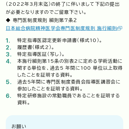
（2022年3月末迄）の終了に伴いまして下記の提出
が必要となりますのでご留意下さい。
学会誌
ご入会案内
◆ 専門医制度規則 細則第7条２
日本総合病院精神医学会専門医制度規則 施行細則
News
お問い合わせ
特定指導医認定更新申請書（様式10）。
研究相談
履歴書（様式2）。
特定指導医証（写し）。
本施行細則第15条の別表2に定める学術活動に
マイページ
関する単位を、過去5 年間に100 単位以上取得
したことを証明する資料。
過去5年間に専門医制度委員会指導医講習会に
参加したことを証明する資料。
特定研修施設の常勤職員であることを証明する
資料。
お願い