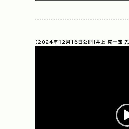
【2024年12月16日公開】井上 真一郎 
動
画
プ
レ
ー
ヤ
ー