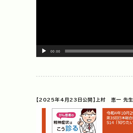
00:00
【2025年4月23日公開】上村 恵一 先
動
画
プ
レ