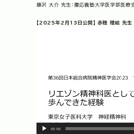
藤沢 大介 先生：慶応義塾大学医学部医療
【2025年2月13日公開】 赤穂 理絵 先生
動
画
プ
レ
ー
ヤ
ー
00:00