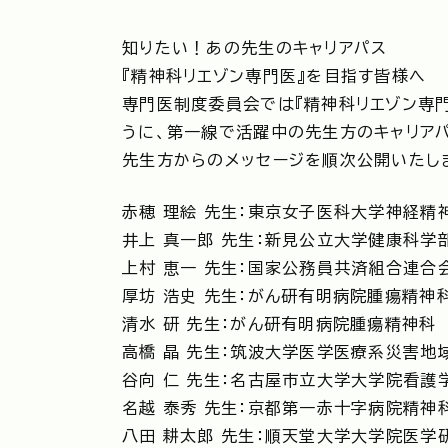
知りたい！あの先生のキャリアパス
『精神科リエゾン専門医』を目指す皆様へ
専門医制度委員会では『精神科リエゾン専
うに、第一線で活躍中の先生方のキャリア
先生方からのメッセージを順次公開いたし
赤穂 理絵 先生：東京女子医科大学神経精
井上 真一郎 先生：新見公立大学健康科学
上村 恵一 先生：国家公務員共済組合連合
厚坊 浩史 先生：がん研有明病院腫瘍精神
清水 研 先生：がん研有明病院腫瘍精神科
高橋 晶 先生：筑波大学医学医療系災害地
谷向 仁 先生：名古屋市立大学大学院看護
名越 泰秀 先生：京都第一赤十字病院精神
八田 耕太郎 先生：順天堂大学大学院医学