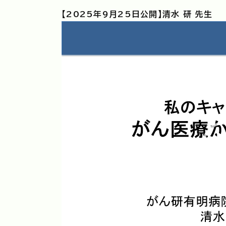
【2025年9月25日公開】清水 研 先生
動
画
プ
レ
ー
ヤ
ー